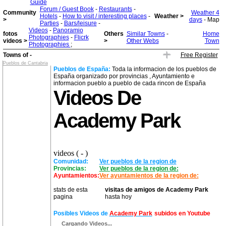
Guide
Forum / Guest Book
-
Restaurants
-
Community
Weather 4
Hotels
-
How to visit / interesting places
-
Weather >
>
days
- Map
Parties
-
Bars/leisure
-
Videos
-
Panoramio
fotos
Others
Similar Towns
-
Home
Photographies
-
Flicrk
videos >
>
Other Webs
Town
Photographies
;
Towns of -
Free Register
Pueblos de Cantabria
Pueblos de España:
Toda la informacion de los pueblos de
España organizado por provincias , Ayuntamiento e
informacion pueblo a pueblo de cada rincon de España
Videos De
Academy Park
videos ( - )
Comunidad:
Ver pueblos de la region de
Provincias:
Ver pueblos de la region de:
Ayuntamientos:
Ver ayuntamientos de la region de:
stats de esta
visitas de amigos de Academy Park
pagina
hasta hoy
Posibles Videos de
Academy Park
subidos en Youtube
Cargando Videos...