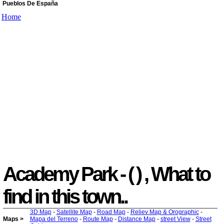
Pueblos De España
Home
Academy Park - ( ) , What to
find in this town..
3D Map
-
Satellite Map
-
Road Map
-
Reliev Map & Orographic
-
Maps >
Mapa del Terreno
-
Route Map
-
Distance Map
-
street View
-
Street