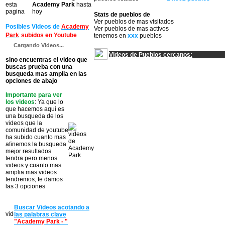
esta
Academy Park
hasta
pagina
hoy
Stats de pueblos de
Ver pueblos de
mas visitados
Posibles Videos de
Academy
Ver pueblos de
mas activos
Park
subidos en Youtube
tenemos en
xxx
pueblos
Cargando Videos...
Videos de Pueblos cercanos:
sino encuentras el video que
buscas prueba con una
busqueda mas amplia en las
opciones de abajo
Importante para ver
los videos
: Ya que lo
que hacemos aqui es
una busqueda de los
videos que la
comunidad de youtube
ha subido cuanto mas
afinemos la busqueda
mejor resultados
tendra pero menos
videos y cuanto mas
amplia mas videos
tendremos, te damos
las 3 opciones
Buscar Videos acotando a
las palabras clave
"Academy Park - "