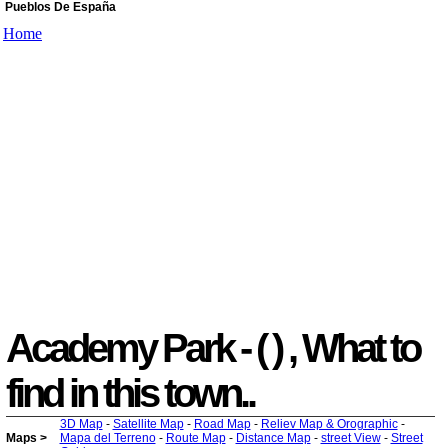
Pueblos De España
Home
Academy Park - ( ) , What to
find in this town..
3D Map
-
Satellite Map
-
Road Map
-
Reliev Map & Orographic
-
Maps >
Mapa del Terreno
-
Route Map
-
Distance Map
-
street View
-
Street