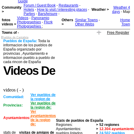
Guide
Forum / Guest Book
-
Restaurants
-
Community
Weather 4
Hotels
-
How to visit / interesting places
-
Weather >
>
days
- Map
Parties
-
Bars/leisure
-
Videos
-
Panoramio
fotos
Others
Similar Towns
-
Home
Photographies
-
Flicrk
videos >
>
Other Webs
Town
Photographies
;
Towns of -
Free Register
Pueblos de Cantabria
Pueblos de España:
Toda la
informacion de los pueblos de
España organizado por
provincias , Ayuntamiento e
informacion pueblo a pueblo de
cada rincon de España
Videos De
videos ( - )
Ver pueblos de
Comunidad:
la region de
Ver pueblos de
Provincias:
la region de:
Ver
ayuntamientos
Ayuntamientos:
de la region
Stats de pueblos de España
de:
Regiones:
>
52 regiones
Ayuntamientos:
>
12.304 ayuntamient
stats de
visitas de amigos de
pueblos listados
>
24.502 pueblos